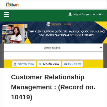
Log in to your account
Home
About Us
Services
Contact
Search
Normal view
MARC view
ISBD view
Lists
Customer Relationship
Advanced search
Management : (Record no.
Course reserves
10419)
Authority search