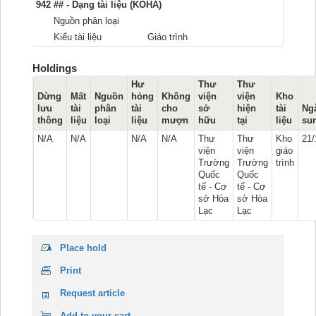
942 ## - Dạng tài liệu (KOHA)
Nguồn phân loại
Kiểu tài liệu
Giáo trình
Holdings
Hư
Thư
Thư
Dừng
Mất
Nguồn
hỏng
Không
viện
viện
Kho
lưu
tài
phân
tài
cho
sở
hiện
tài
Ng
thông
liệu
loại
liệu
mượn
hữu
tại
liệu
su
N/A
N/A
N/A
N/A
Thư
Thư
Kho
21/
viện
viện
giáo
Trường
Trường
trình
Quốc
Quốc
tế - Cơ
tế - Cơ
sở Hòa
sở Hòa
Lạc
Lạc
Place hold
Print
Request article
Add to your cart