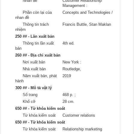
Nhan đề
Customer Relationship
Management :
Phần còn lại của
Concepts and Technologies /
nhan đề
Thông tin trách
Francis Buttle, Stan Maklan
nhiệm
250 ## - Lần xuất bản
Thông tin lần xuất
4th ed.
bản
260 ## - Địa chỉ xuất bản
Nơi xuất bản
New York :
Nhà xuất bản
Routledge,
Năm xuất bản, phát
2019
hành
300 ## - Mô tả vật lý
Số trang
468 p. ;
Khổ cỡ
28 cm.
650 ## - Từ khóa kiểm soát
Từ khóa kiểm soát
Customer relations
650 ## - Từ khóa kiểm soát
Từ khóa kiểm soát
Relationship marketing