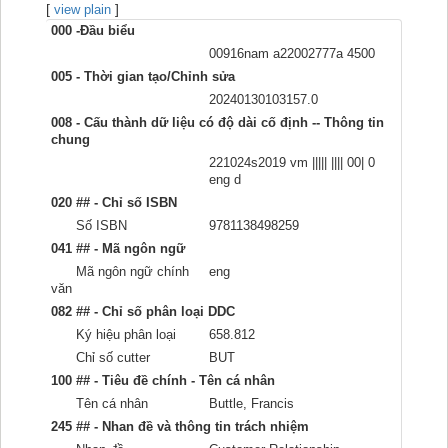
[
]
Recent comments
view plain
000 -Đầu biểu
Most popular
00916nam a22002777a 4500
005 - Thời gian tạo/Chỉnh sửa
Purchase suggestions
20240130103157.0
008 - Cấu thành dữ liệu có độ dài cố định -- Thông tin
Z39.50 Search
chung
221024s2019 vm ||||| |||| 00| 0
eng d
020 ## - Chỉ số ISBN
Số ISBN
9781138498259
041 ## - Mã ngôn ngữ
Mã ngôn ngữ chính
eng
văn
082 ## - Chỉ số phân loại DDC
Ký hiệu phân loại
658.812
Chỉ số cutter
BUT
100 ## - Tiêu đề chính - Tên cá nhân
Tên cá nhân
Buttle, Francis
245 ## - Nhan đề và thông tin trách nhiệm