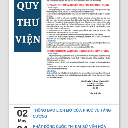
Recent comments
Most popular
Purchase suggestions
Z39.50 Search
02
THÔNG BÁO LỊCH MỞ CỬA PHỤC VỤ TĂNG
CƯỜNG
May
PHÁT ĐỘNG CUỘC THI ĐẠI SỨ VĂN HÓA