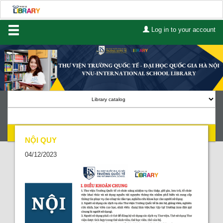
Log in to your account
Home
About Us
Services
Contact
Search
Lists
NỘI QUY
04/12/2023
Advanced search
Course reserves
Authority search