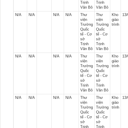
Trịnh
Trịnh
Văn Bô
Văn Bô
N/A
N/A
N/A
N/A
Thư
Thư
Kho
13/
viện
viện
giáo
Trường
Trường
trình
Quốc
Quốc
tế - Cơ
tế - Cơ
sở
sở
Trịnh
Trịnh
Văn Bô
Văn Bô
N/A
N/A
N/A
N/A
Thư
Thư
Kho
13/
viện
viện
giáo
Trường
Trường
trình
Quốc
Quốc
tế - Cơ
tế - Cơ
sở
sở
Trịnh
Trịnh
Văn Bô
Văn Bô
N/A
N/A
N/A
N/A
Thư
Thư
Kho
13/
viện
viện
giáo
Trường
Trường
trình
Quốc
Quốc
tế - Cơ
tế - Cơ
sở
sở
Trịnh
Trịnh