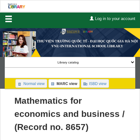
Log in to your account
Home
About Us
Services
Contact
Search
Normal view
MARC view
ISBD view
Lists
Mathematics for
Advanced search
economics and business /
Course reserves
(Record no. 8657)
Authority search