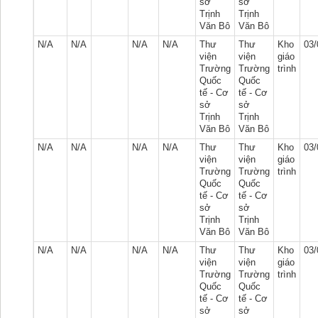
sở
sở
Trịnh
Trịnh
Văn Bô
Văn Bô
N/A
N/A
N/A
N/A
Thư
Thư
Kho
03/
viện
viện
giáo
Trường
Trường
trình
Quốc
Quốc
tế - Cơ
tế - Cơ
sở
sở
Trịnh
Trịnh
Văn Bô
Văn Bô
N/A
N/A
N/A
N/A
Thư
Thư
Kho
03/
viện
viện
giáo
Trường
Trường
trình
Quốc
Quốc
tế - Cơ
tế - Cơ
sở
sở
Trịnh
Trịnh
Văn Bô
Văn Bô
N/A
N/A
N/A
N/A
Thư
Thư
Kho
03/
viện
viện
giáo
Trường
Trường
trình
Quốc
Quốc
tế - Cơ
tế - Cơ
sở
sở