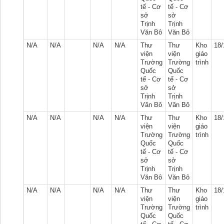
tế - Cơ
tế - Cơ
sở
sở
Trịnh
Trịnh
Văn Bô
Văn Bô
N/A
N/A
N/A
N/A
Thư
Thư
Kho
18/
viện
viện
giáo
Trường
Trường
trình
Quốc
Quốc
tế - Cơ
tế - Cơ
sở
sở
Trịnh
Trịnh
Văn Bô
Văn Bô
N/A
N/A
N/A
N/A
Thư
Thư
Kho
18/
viện
viện
giáo
Trường
Trường
trình
Quốc
Quốc
tế - Cơ
tế - Cơ
sở
sở
Trịnh
Trịnh
Văn Bô
Văn Bô
N/A
N/A
N/A
N/A
Thư
Thư
Kho
18/
viện
viện
giáo
Trường
Trường
trình
Quốc
Quốc