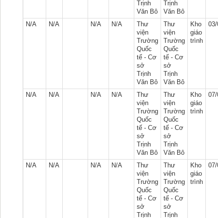
Trịnh
Trịnh
Văn Bô
Văn Bô
N/A
N/A
N/A
N/A
Thư
Thư
Kho
03/
viện
viện
giáo
Trường
Trường
trình
Quốc
Quốc
tế - Cơ
tế - Cơ
sở
sở
Trịnh
Trịnh
Văn Bô
Văn Bô
N/A
N/A
N/A
N/A
Thư
Thư
Kho
07/
viện
viện
giáo
Trường
Trường
trình
Quốc
Quốc
tế - Cơ
tế - Cơ
sở
sở
Trịnh
Trịnh
Văn Bô
Văn Bô
N/A
N/A
N/A
N/A
Thư
Thư
Kho
07/
viện
viện
giáo
Trường
Trường
trình
Quốc
Quốc
tế - Cơ
tế - Cơ
sở
sở
Trịnh
Trịnh