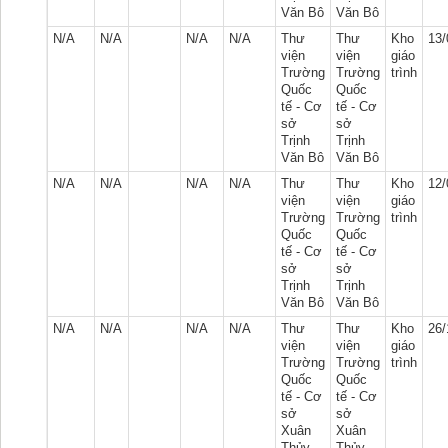
Văn Bô
Văn Bô
N/A
N/A
N/A
N/A
Thư
Thư
Kho
13/
viện
viện
giáo
Trường
Trường
trình
Quốc
Quốc
tế - Cơ
tế - Cơ
sở
sở
Trịnh
Trịnh
Văn Bô
Văn Bô
N/A
N/A
N/A
N/A
Thư
Thư
Kho
12/
viện
viện
giáo
Trường
Trường
trình
Quốc
Quốc
tế - Cơ
tế - Cơ
sở
sở
Trịnh
Trịnh
Văn Bô
Văn Bô
N/A
N/A
N/A
N/A
Thư
Thư
Kho
26/
viện
viện
giáo
Trường
Trường
trình
Quốc
Quốc
tế - Cơ
tế - Cơ
sở
sở
Xuân
Xuân
Thủy
Thủy