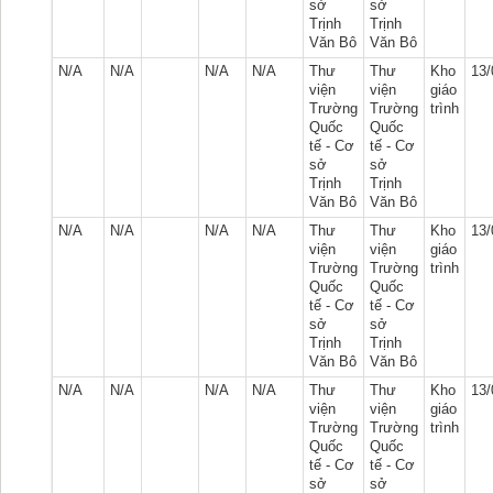
sở
sở
Trịnh
Trịnh
Văn Bô
Văn Bô
N/A
N/A
N/A
N/A
Thư
Thư
Kho
13/
viện
viện
giáo
Trường
Trường
trình
Quốc
Quốc
tế - Cơ
tế - Cơ
sở
sở
Trịnh
Trịnh
Văn Bô
Văn Bô
N/A
N/A
N/A
N/A
Thư
Thư
Kho
13/
viện
viện
giáo
Trường
Trường
trình
Quốc
Quốc
tế - Cơ
tế - Cơ
sở
sở
Trịnh
Trịnh
Văn Bô
Văn Bô
N/A
N/A
N/A
N/A
Thư
Thư
Kho
13/
viện
viện
giáo
Trường
Trường
trình
Quốc
Quốc
tế - Cơ
tế - Cơ
sở
sở