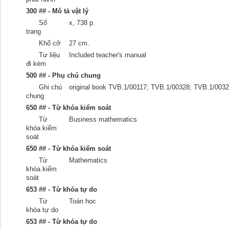
300 ## - Mô tả vật lý
Số
x, 738 p.
trang
Khổ cỡ
27 cm.
Tư liệu
Included teacher's manual
đi kèm
500 ## - Phụ chú chung
Ghi chú
original book TVB.1/00117; TVB.1/00328; TVB.1/003
chung
650 ## - Từ khóa kiểm soát
Từ
Business mathematics
khóa kiểm
soát
650 ## - Từ khóa kiểm soát
Từ
Mathematics
khóa kiểm
soát
653 ## - Từ khóa tự do
Từ
Toán học
khóa tự do
653 ## - Từ khóa tự do