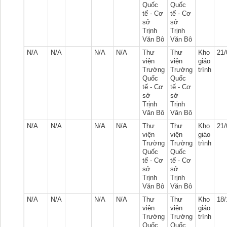
Quốc
Quốc
tế - Cơ
tế - Cơ
sở
sở
Trịnh
Trịnh
Văn Bô
Văn Bô
N/A
N/A
N/A
N/A
Thư
Thư
Kho
21/
viện
viện
giáo
Trường
Trường
trình
Quốc
Quốc
tế - Cơ
tế - Cơ
sở
sở
Trịnh
Trịnh
Văn Bô
Văn Bô
N/A
N/A
N/A
N/A
Thư
Thư
Kho
21/
viện
viện
giáo
Trường
Trường
trình
Quốc
Quốc
tế - Cơ
tế - Cơ
sở
sở
Trịnh
Trịnh
Văn Bô
Văn Bô
N/A
N/A
N/A
N/A
Thư
Thư
Kho
18/
viện
viện
giáo
Trường
Trường
trình
Quốc
Quốc