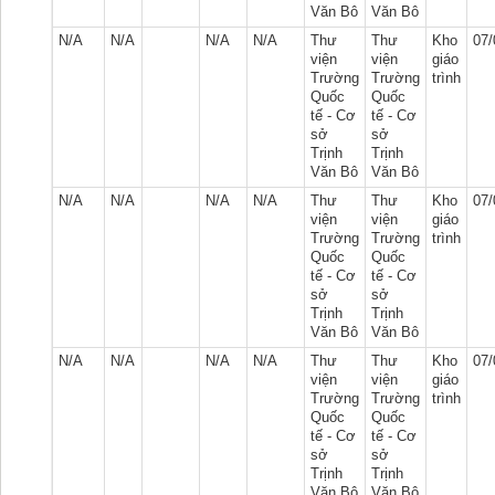
Văn Bô
Văn Bô
N/A
N/A
N/A
N/A
Thư
Thư
Kho
07/
viện
viện
giáo
Trường
Trường
trình
Quốc
Quốc
tế - Cơ
tế - Cơ
sở
sở
Trịnh
Trịnh
Văn Bô
Văn Bô
N/A
N/A
N/A
N/A
Thư
Thư
Kho
07/
viện
viện
giáo
Trường
Trường
trình
Quốc
Quốc
tế - Cơ
tế - Cơ
sở
sở
Trịnh
Trịnh
Văn Bô
Văn Bô
N/A
N/A
N/A
N/A
Thư
Thư
Kho
07/
viện
viện
giáo
Trường
Trường
trình
Quốc
Quốc
tế - Cơ
tế - Cơ
sở
sở
Trịnh
Trịnh
Văn Bô
Văn Bô