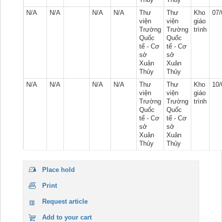
N/A
N/A
N/A
N/A
Thư
Thư
Kho
07/
viện
viện
giáo
Trường
Trường
trình
Quốc
Quốc
tế - Cơ
tế - Cơ
sở
sở
Xuân
Xuân
Thủy
Thủy
N/A
N/A
N/A
N/A
Thư
Thư
Kho
10/
viện
viện
giáo
Trường
Trường
trình
Quốc
Quốc
tế - Cơ
tế - Cơ
sở
sở
Xuân
Xuân
Thủy
Thủy
Place hold
Print
Request article
Add to your cart