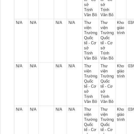
sở
sở
Trịnh
Trịnh
Văn Bô
Văn Bô
N/A
N/A
N/A
N/A
Thư
Thư
Kho
03/
viện
viện
giáo
Trường
Trường
trình
Quốc
Quốc
tế - Cơ
tế - Cơ
sở
sở
Trịnh
Trịnh
Văn Bô
Văn Bô
N/A
N/A
N/A
N/A
Thư
Thư
Kho
03/
viện
viện
giáo
Trường
Trường
trình
Quốc
Quốc
tế - Cơ
tế - Cơ
sở
sở
Trịnh
Trịnh
Văn Bô
Văn Bô
N/A
N/A
N/A
N/A
Thư
Thư
Kho
03/
viện
viện
giáo
Trường
Trường
trình
Quốc
Quốc
tế - Cơ
tế - Cơ