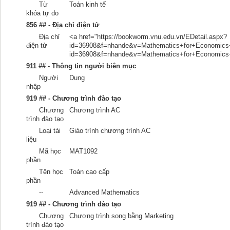
Từ
Toán kinh tế
khóa tự do
856 ## - Địa chỉ điện tử
Địa chỉ
<a href="https://bookworm.vnu.edu.vn/EDetail.aspx?
điện tử
id=36908&f=nhande&v=Mathematics+for+Economics+a
id=36908&f=nhande&v=Mathematics+for+Economics
911 ## - Thông tin người biên mục
Người
Dung
nhập
919 ## - Chương trình đào tạo
Chương
Chương trình AC
trình đào tạo
Loại tài
Giáo trình chương trình AC
liệu
Mã học
MAT1092
phần
Tên học
Toán cao cấp
phần
--
Advanced Mathematics
919 ## - Chương trình đào tạo
Chương
Chương trình song bằng Marketing
trình đào tạo