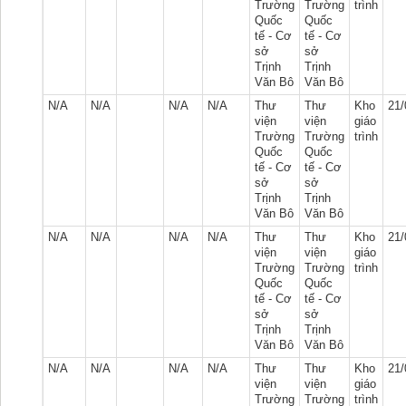
Trường
Trường
trình
Quốc
Quốc
tế - Cơ
tế - Cơ
sở
sở
Trịnh
Trịnh
Văn Bô
Văn Bô
N/A
N/A
N/A
N/A
Thư
Thư
Kho
21/
viện
viện
giáo
Trường
Trường
trình
Quốc
Quốc
tế - Cơ
tế - Cơ
sở
sở
Trịnh
Trịnh
Văn Bô
Văn Bô
N/A
N/A
N/A
N/A
Thư
Thư
Kho
21/
viện
viện
giáo
Trường
Trường
trình
Quốc
Quốc
tế - Cơ
tế - Cơ
sở
sở
Trịnh
Trịnh
Văn Bô
Văn Bô
N/A
N/A
N/A
N/A
Thư
Thư
Kho
21/
viện
viện
giáo
Trường
Trường
trình