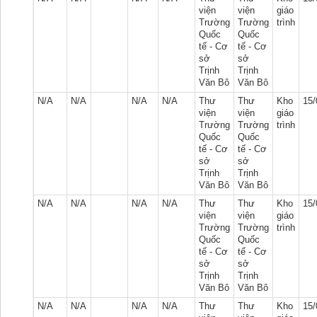
viện
viện
giáo
Trường
Trường
trình
Quốc
Quốc
tế - Cơ
tế - Cơ
sở
sở
Trịnh
Trịnh
Văn Bô
Văn Bô
N/A
N/A
N/A
N/A
Thư
Thư
Kho
15/
viện
viện
giáo
Trường
Trường
trình
Quốc
Quốc
tế - Cơ
tế - Cơ
sở
sở
Trịnh
Trịnh
Văn Bô
Văn Bô
N/A
N/A
N/A
N/A
Thư
Thư
Kho
15/
viện
viện
giáo
Trường
Trường
trình
Quốc
Quốc
tế - Cơ
tế - Cơ
sở
sở
Trịnh
Trịnh
Văn Bô
Văn Bô
N/A
N/A
N/A
N/A
Thư
Thư
Kho
15/