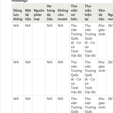
Holdings
Hư
Thư
Thư
Dừng
Mất
Nguồn
hỏng
Không
viện
viện
Kho
lưu
tài
phân
tài
cho
sở
hiện
tài
Ng
thông
liệu
loại
liệu
mượn
hữu
tại
liệu
su
N/A
N/A
N/A
N/A
Thư
Thư
Kho
26/
viện
viện
giáo
Trường
Trường
trình
Quốc
Quốc
tế - Cơ
tế - Cơ
sở
sở
Trịnh
Trịnh
Văn Bô
Văn Bô
N/A
N/A
N/A
N/A
Thư
Thư
Kho
26/
viện
viện
giáo
Trường
Trường
trình
Quốc
Quốc
tế - Cơ
tế - Cơ
sở
sở
Trịnh
Trịnh
Văn Bô
Văn Bô
N/A
N/A
N/A
N/A
Thư
Thư
Kho
26/
viện
viện
giáo
Trường
Trường
trình
Quốc
Quốc