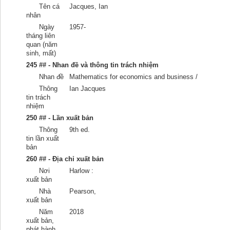
Tên cá
Jacques, Ian
nhân
Ngày
1957-
tháng liên
quan (năm
sinh, mất)
245 ## - Nhan đề và thông tin trách nhiệm
Nhan đề
Mathematics for economics and business /
Thông
Ian Jacques
tin trách
nhiệm
250 ## - Lần xuất bản
Thông
9th ed.
tin lần xuất
bản
260 ## - Địa chỉ xuất bản
Nơi
Harlow :
xuất bản
Nhà
Pearson,
xuất bản
Năm
2018
xuất bản,
phát hành