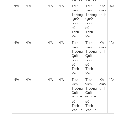
N/A
N/A
N/A
N/A
Thư
Thư
Kho
07/
viện
viện
giáo
Trường
Trường
trình
Quốc
Quốc
tế - Cơ
tế - Cơ
sở
sở
Trịnh
Trịnh
Văn Bô
Văn Bô
N/A
N/A
N/A
N/A
Thư
Thư
Kho
10/
viện
viện
giáo
Trường
Trường
trình
Quốc
Quốc
tế - Cơ
tế - Cơ
sở
sở
Trịnh
Trịnh
Văn Bô
Văn Bô
N/A
N/A
N/A
N/A
Thư
Thư
Kho
10/
viện
viện
giáo
Trường
Trường
trình
Quốc
Quốc
tế - Cơ
tế - Cơ
sở
sở
Trịnh
Trịnh
Văn Bô
Văn Bô