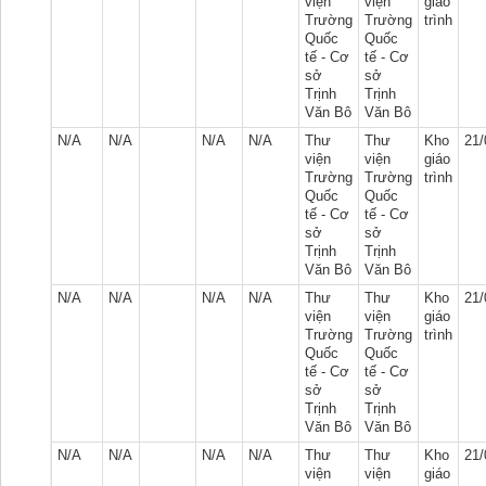
viện
viện
giáo
Trường
Trường
trình
Quốc
Quốc
tế - Cơ
tế - Cơ
sở
sở
Trịnh
Trịnh
Văn Bô
Văn Bô
N/A
N/A
N/A
N/A
Thư
Thư
Kho
21/
viện
viện
giáo
Trường
Trường
trình
Quốc
Quốc
tế - Cơ
tế - Cơ
sở
sở
Trịnh
Trịnh
Văn Bô
Văn Bô
N/A
N/A
N/A
N/A
Thư
Thư
Kho
21/
viện
viện
giáo
Trường
Trường
trình
Quốc
Quốc
tế - Cơ
tế - Cơ
sở
sở
Trịnh
Trịnh
Văn Bô
Văn Bô
N/A
N/A
N/A
N/A
Thư
Thư
Kho
21/
viện
viện
giáo