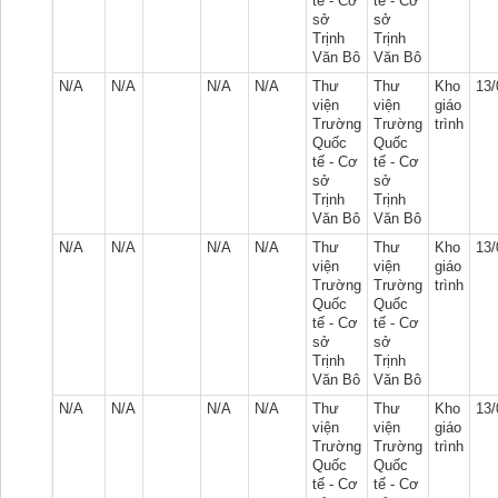
tế - Cơ
tế - Cơ
sở
sở
Trịnh
Trịnh
Văn Bô
Văn Bô
N/A
N/A
N/A
N/A
Thư
Thư
Kho
13/
viện
viện
giáo
Trường
Trường
trình
Quốc
Quốc
tế - Cơ
tế - Cơ
sở
sở
Trịnh
Trịnh
Văn Bô
Văn Bô
N/A
N/A
N/A
N/A
Thư
Thư
Kho
13/
viện
viện
giáo
Trường
Trường
trình
Quốc
Quốc
tế - Cơ
tế - Cơ
sở
sở
Trịnh
Trịnh
Văn Bô
Văn Bô
N/A
N/A
N/A
N/A
Thư
Thư
Kho
13/
viện
viện
giáo
Trường
Trường
trình
Quốc
Quốc
tế - Cơ
tế - Cơ