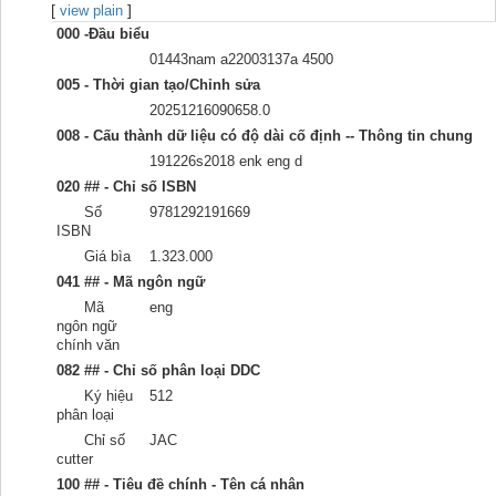
[
]
Recent comments
view plain
000 -Đầu biểu
Most popular
01443nam a22003137a 4500
005 - Thời gian tạo/Chỉnh sửa
Purchase suggestions
20251216090658.0
008 - Cấu thành dữ liệu có độ dài cố định -- Thông tin chung
Z39.50 Search
191226s2018 enk eng d
020 ## - Chỉ số ISBN
Số
9781292191669
ISBN
Giá bìa
1.323.000
041 ## - Mã ngôn ngữ
Mã
eng
ngôn ngữ
chính văn
082 ## - Chỉ số phân loại DDC
Ký hiệu
512
phân loại
Chỉ số
JAC
cutter
100 ## - Tiêu đề chính - Tên cá nhân