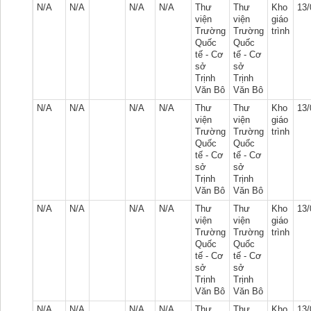
N/A
N/A
N/A
N/A
Thư
Thư
Kho
13/
viện
viện
giáo
Trường
Trường
trình
Quốc
Quốc
tế - Cơ
tế - Cơ
sở
sở
Trịnh
Trịnh
Văn Bô
Văn Bô
N/A
N/A
N/A
N/A
Thư
Thư
Kho
13/
viện
viện
giáo
Trường
Trường
trình
Quốc
Quốc
tế - Cơ
tế - Cơ
sở
sở
Trịnh
Trịnh
Văn Bô
Văn Bô
N/A
N/A
N/A
N/A
Thư
Thư
Kho
13/
viện
viện
giáo
Trường
Trường
trình
Quốc
Quốc
tế - Cơ
tế - Cơ
sở
sở
Trịnh
Trịnh
Văn Bô
Văn Bô
N/A
N/A
N/A
N/A
Thư
Thư
Kho
13/