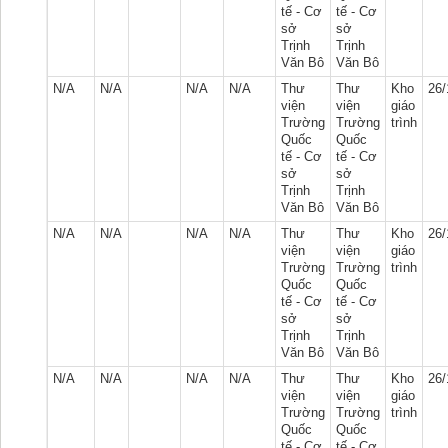
tế - Cơ
tế - Cơ
sở
sở
Trịnh
Trịnh
Văn Bô
Văn Bô
N/A
N/A
N/A
N/A
Thư
Thư
Kho
26/
viện
viện
giáo
Trường
Trường
trình
Quốc
Quốc
tế - Cơ
tế - Cơ
sở
sở
Trịnh
Trịnh
Văn Bô
Văn Bô
N/A
N/A
N/A
N/A
Thư
Thư
Kho
26/
viện
viện
giáo
Trường
Trường
trình
Quốc
Quốc
tế - Cơ
tế - Cơ
sở
sở
Trịnh
Trịnh
Văn Bô
Văn Bô
N/A
N/A
N/A
N/A
Thư
Thư
Kho
26/
viện
viện
giáo
Trường
Trường
trình
Quốc
Quốc
tế - Cơ
tế - Cơ