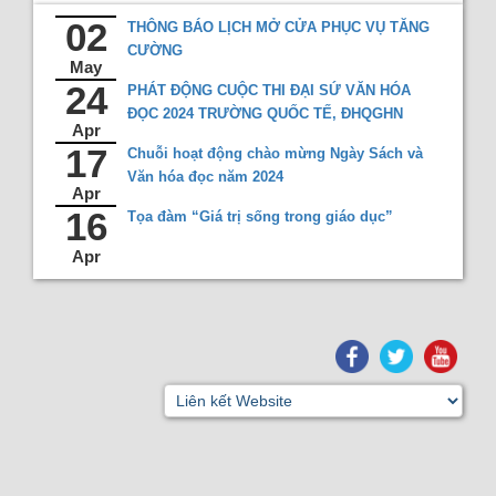
Recent comments
02
THÔNG BÁO LỊCH MỞ CỬA PHỤC VỤ TĂNG
CƯỜNG
Most popular
May
24
PHÁT ĐỘNG CUỘC THI ĐẠI SỨ VĂN HÓA
Purchase suggestions
ĐỌC 2024 TRƯỜNG QUỐC TẾ, ĐHQGHN
Apr
Z39.50 Search
17
Chuỗi hoạt động chào mừng Ngày Sách và
Văn hóa đọc năm 2024
Apr
16
Tọa đàm “Giá trị sống trong giáo dục”
Apr