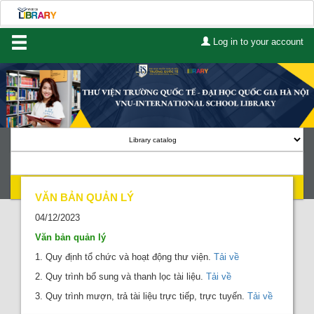
Log in to your account
Home
About Us
Services
Contact
Search
Lists
VĂN BẢN QUẢN LÝ
04/12/2023
Advanced search
Văn bản quản lý
1. Quy định tổ chức và hoạt động thư viện.
Tải về
Course reserves
2. Quy trình bổ sung và thanh lọc tài liệu.
Tải về
Authority search
3. Quy trình mượn, trả tài liệu trực tiếp, trực tuyến.
Tải về