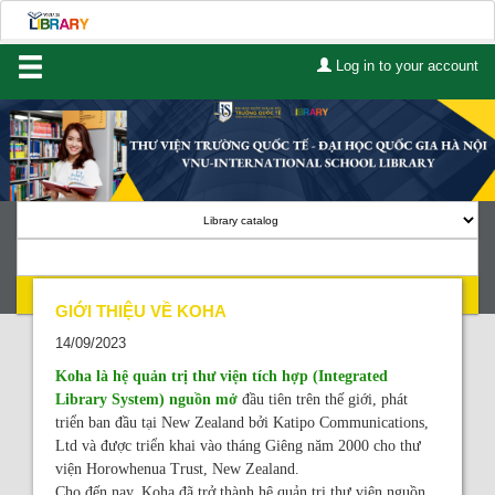
Log in to your account
Home
About Us
Services
Contact
Search
Lists
GIỚI THIỆU VỀ KOHA
14/09/2023
Advanced search
Koha là hệ quản trị thư viện tích hợp (Integrated
Library System) nguồn mở
đầu tiên trên thế giới, phát
Course reserves
triển ban đầu tại New Zealand bởi Katipo Communications,
Ltd và được triển khai vào tháng Giêng năm 2000 cho thư
Authority search
viện Horowhenua Trust, New Zealand.
Cho đến nay, Koha đã trở thành hệ quản trị thư viện nguồn