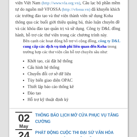
viện Việt Nam
(http://www.vla.org.vn)
, Câu lạc bộ phần mềm
tự do nguồn mở VFOSSA
(http://vfossa.vn)
đã khuyến khích
các trường đào tạo và thư viện thành viên sử dụng Koha
thông qua các buổi giới thiệu quảng bá, thảo luận chuyên đề
và các khóa đào tạo quản trị và sử dụng. Công ty D&L đồng
hành, hỗ trợ các thư viện trong các chương trình này.
Bên cạnh các hoạt động hỗ trợ vì cộng đồng,
công ty D&L
cung cấp các dịch vụ tính phí liên quan đến Koha
trong
trường hợp các thư viện cần hỗ trợ chuyên sâu như:
Khởi tạo, cài đặt hệ thống
Cấu hình hệ thống
Chuyển đổi cơ sở dữ liệu
Tùy biến giao diện OPAC
Thiết lập báo cáo thống kê
Đào tạo
Hỗ trợ kỹ thuật định kỳ
02
THÔNG BÁO LỊCH MỞ CỬA PHỤC VỤ TĂNG
CƯỜNG
May
24
PHÁT ĐỘNG CUỘC THI ĐẠI SỨ VĂN HÓA