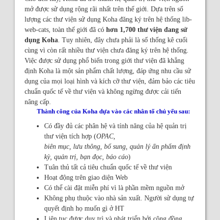
Recent comments
mở được sử dụng rộng rãi nhất trên thế giới. Dựa trên số
lượng các thư viện sử dụng Koha đăng ký trên hệ thống lib-
Most popular
web-cats, toàn thế giới đã có
hơn 1,700 thư viện đang sử
dụng Koha
. Tuy nhiên, đây chưa phải là số thống kê cuối
Purchase suggestions
cùng vì còn rất nhiều thư viện chưa đăng ký trên hệ thống.
Việc được sử dụng phổ biến trong giới thư viện đã khẳng
Z39.50 Search
định Koha là một sản phẩm chất lượng, đáp ứng nhu cầu sử
dụng của mọi loại hình và kích cỡ thư viện, đảm bảo các tiêu
chuẩn quốc tế về thư viện và không ngừng được cải tiến
nâng cấp.
Thành công của Koha dựa vào các nhân tố chủ yếu sau:
Có đầy đủ các phân hệ và tính năng của hệ quản trị
thư viện tích hợp (
OPAC,
biên mục, lưu thông, bổ sung, quản lý ấn phẩm định
kỳ, quản trị, bạn đọc, báo cáo
)
Tuân thủ tất cả tiêu chuẩn quốc tế về thư viện
Hoạt động trên giao diện Web
Có thể cài đặt miễn phí vì là phần mềm nguồn mở
Không phụ thuộc vào nhà sản xuất. Người sử dụng tự
quyết định họ muốn gì ở HT
Liên tục được duy trì và phát triển bởi cộng đồng