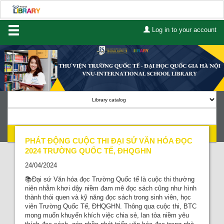
Log in to your account
Home
About Us
Services
Contact
Search
Lists
PHÁT ĐỘNG CUỘC THI ĐẠI SỨ VĂN HÓA ĐỌC
2024 TRƯỜNG QUỐC TẾ, ĐHQGHN
24/04/2024
Advanced search
📚Đại sứ Văn hóa đọc Trường Quốc tế là cuộc thi thường
Course reserves
niên nhằm khơi dậy niềm đam mê đọc sách cũng như hình
thành thói quen và kỹ năng đọc sách trong sinh viên, học
viên Trường Quốc Tế, ĐHQGHN. Thông qua cuộc thi, BTC
Authority search
mong muốn khuyến khích việc chia sẻ, lan tỏa niềm yêu