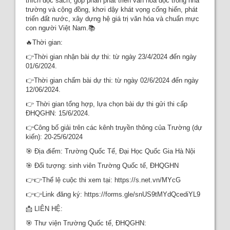
thích đọc sách, góp phần phát triển văn hóa đọc trong nhà
Recent comments
trường và cộng đồng, khơi dậy khát vọng cống hiến, phát
triển đất nước, xây dựng hệ giá trị văn hóa và chuẩn mực
Most popular
con người Việt Nam.📚
🔥Thời gian:
Purchase suggestions
👉Thời gian nhận bài dự thi: từ ngày 23/4/2024 đến ngày
01/6/2024.
Z39.50 Search
👉Thời gian chấm bài dự thi: từ ngày 02/6/2024 đến ngày
12/06/2024.
👉 Thời gian tổng hợp, lựa chọn bài dự thi gửi thi cấp
ĐHQGHN: 15/6/2024.
👉Công bố giải trên các kênh truyền thông của Trường (dự
kiến): 20-25/6/2024
🎯 Địa điểm: Trường Quốc Tế, Đại Học Quốc Gia Hà Nội
🎯 Đối tượng: sinh viên Trường Quốc tế, ĐHQGHN
👉👉Thể lệ cuộc thi xem tại: https://s.net.vn/MYcG
👉👉Link đăng ký: https://forms.gle/snUS9tMYdQcediYL9
📩 LIÊN HỆ:
🎯 Thư viện Trường Quốc tế, ĐHQGHN: