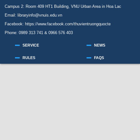
Campus 2: Room 409 HT1 Building, VNU Urban Area in Hoa Lac
Email: libraryinfo@vnuis.edu.vn
Facebook:
https://www.facebook.com/thuvientruongquocte
Phone: 0989 313 741 & 0966 576 403
SERVICE
NEWS
RULES
FAQS