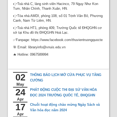
👉Toà nhà C, làng sinh viên Hacinco, 79 Ngụy Như Kon
Tum, Nhân Chính, Thanh Xuân, HN.
👉Tòa nhà AMDI, phòng 108, số 01 Trịnh Văn Bô, Phương
Canh, Nam Từ Liêm, HN.
👉Toà nhà HT1, phòng 409, Trường Quốc tế ĐHQGHN cơ
sở tại Khu đô thị ĐHQGHN Hoà Lạc.
✅Fanpage: https://www.facebook.com/thuvientruongquocte
🎯 Email: libraryinfo@vnuis.edu.vn
🔥 Hotline: 0967589994
02
THÔNG BÁO LỊCH MỞ CỬA PHỤC VỤ TĂNG
CƯỜNG
May
24
PHÁT ĐỘNG CUỘC THI ĐẠI SỨ VĂN HÓA
ĐỌC 2024 TRƯỜNG QUỐC TẾ, ĐHQGHN
Apr
17
Chuỗi hoạt động chào mừng Ngày Sách và
Văn hóa đọc năm 2024
Apr